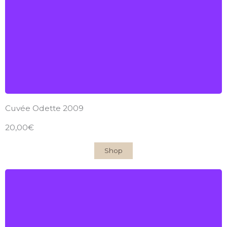
2009
Find out more
Cuvée Odette 2009
20,00€
Shop
Château du Garde
AOC Côtes-de-Bordeaux