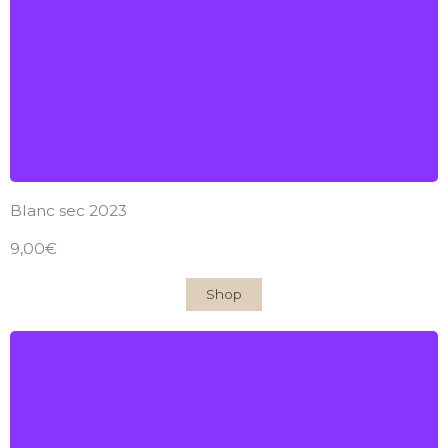
2020
Find out more
Blanc sec 2023
9,00€
Shop
Château du Garde
AOC Côtes-de-Bordeaux