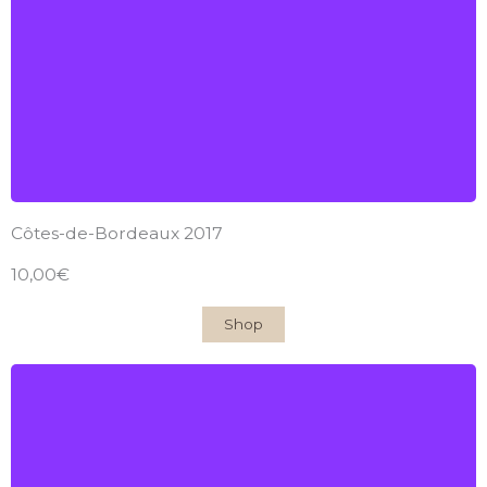
2017
Find out more
Côtes-de-Bordeaux 2017
10,00€
Shop
Château du Garde
AOC Côtes-de-Bordeaux