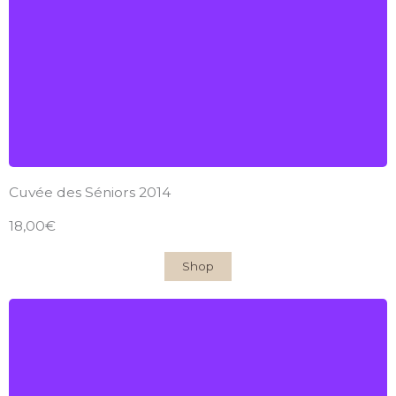
2014
Find out more
Cuvée des Séniors 2014
18,00€
Shop
Château du Garde
6 bouteilles de Cuvées Prestige