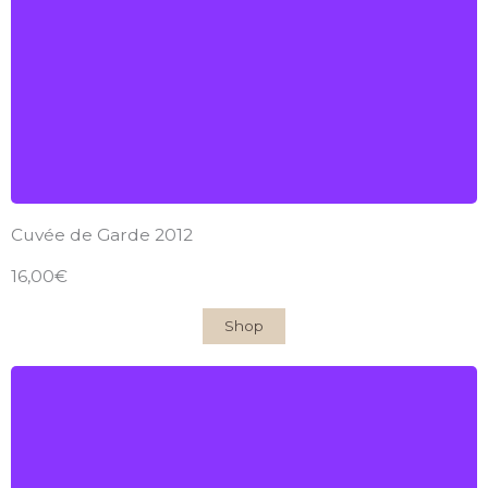
2012
Find out more
Cuvée de Garde 2012
16,00€
Shop
Château du Garde
AOC Côtes-de-Bordeaux