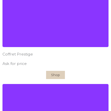
Millésimes: 2009, 2010, 2011, 2012, 2014, 2015
Find out more
Coffret Prestige
Ask for price
Shop
Château Rauzé-Lafargue
AOC Côtes-de-Bordeaux