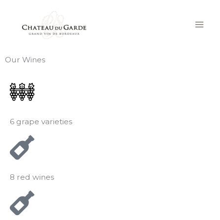
Skip
to
content
Our Wines
6 grape varieties
8 red wines