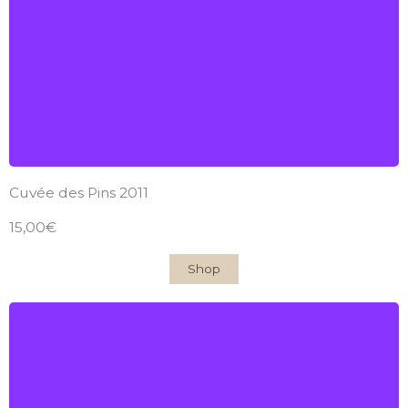
2011
Find out more
Cuvée des Pins 2011
15,00€
Shop
Château du Garde
AOC Côtes-de-Bordeaux