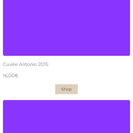
2015
Find out more
Cuvée Antonio 2015
16,00€
Shop
Château du Garde
AOC Côtes-de-Bordeaux