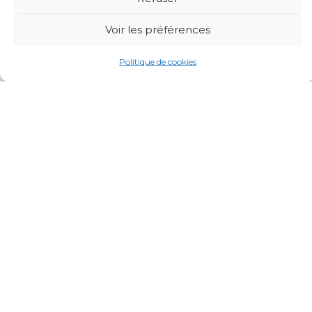
Voir les préférences
Château's history
Politique de cookies
05 56 20 61 14
06 81 29 34 88
11 Allée du Garde
33360 Cénac