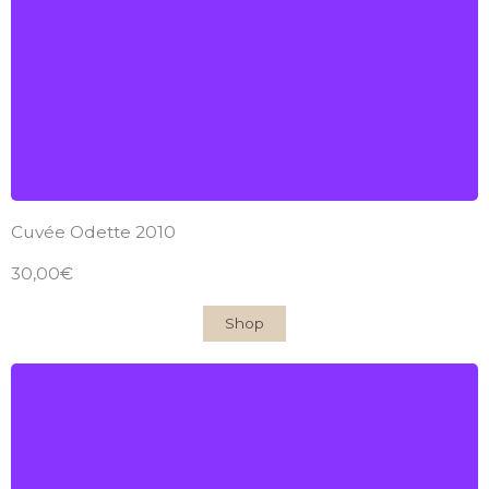
2010
Find out more
Cuvée Odette 2010
30,00€
Shop
Château du Garde
AOC Côtes-de-Bordeaux