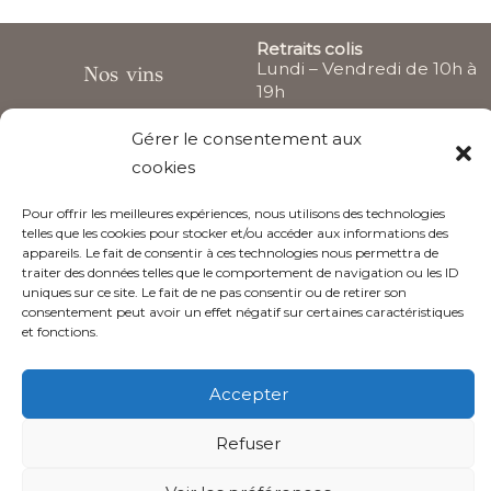
Retraits colis
Lundi – Vendredi de 10h à
Nos vins
19h
Actualités
Gérer le consentement aux
Samedi sur rendez-vous
cookies
Le Château
Accueil et visites sur
rendez-vous
Pour offrir les meilleures expériences, nous utilisons des technologies
telles que les cookies pour stocker et/ou accéder aux informations des
appareils. Le fait de consentir à ces technologies nous permettra de
Suivez nous
traiter des données telles que le comportement de navigation ou les ID
uniques sur ce site. Le fait de ne pas consentir ou de retirer son
F
I
L
Y
consentement peut avoir un effet négatif sur certaines caractéristiques
a
n
i
o
et fonctions.
c
s
n
u
e
t
k
t
L’abus d’alcool est dangereux pour la santé, à consommer avec
b
a
e
u
Accepter
modération
o
g
d
b
o
r
i
e
Refuser
k
a
n
WebDesign Léa Gonet 2022
m