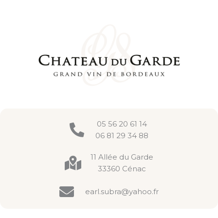
05 56 20 61 14
06 81 29 34 88
11 Allée du Garde
33360 Cénac
earl.subra@yahoo.fr