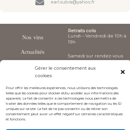
earl.subra@yahoo.fr
Retraits colis
Lundi – Vendredi de 10h à
Nos vins
19h
Actualités
Samedi sur rendez-vous
Le Château
Gérer le consentement aux
Accueil et visites sur
rendez-vous
cookies
Suivez nous
Pour offrir les meilleures expériences, nous utilisons des technologies
telles que les cookies pour stocker et/ou accéder aux informations des
F
I
L
Y
appareils. Le fait de consentir à ces technologies nous permettra de
a
n
i
o
traiter des données telles que le comportement de navigation ou les ID
c
s
n
u
uniques sur ce site. Le fait de ne pas consentir ou de retirer son
e
t
k
t
consentement peut avoir un effet négatif sur certaines caractéristiques
L’abus d’alcool est dangereux pour la santé, à consommer avec
et fonctions.
b
a
e
u
modération
o
g
d
b