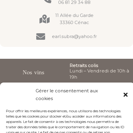
06 81 29 34 88
11 Allée du Garde
33360 Cénac
earl.subra@yahoo.fr
Retraits colis
Lundi – Vendredi de 10h à
Nos vins
19h
Actualités
Gérer le consentement aux
Samedi sur rendez-vous
cookies
Le Château
Accueil et visites sur
rendez-vous
Pour offrir les meilleures expériences, nous utilisons des technologies
telles que les cookies pour stocker et/ou accéder aux informations des
appareils. Le fait de consentir à ces technologies nous permettra de
Suivez nous
traiter des données telles que le comportement de navigation ou les ID
uniques sur ce site. Le fait de ne pas consentir ou de retirer son